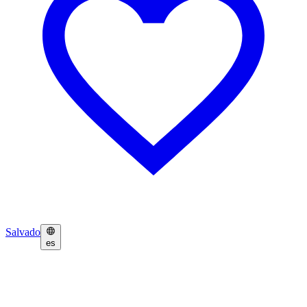
Salvado
es