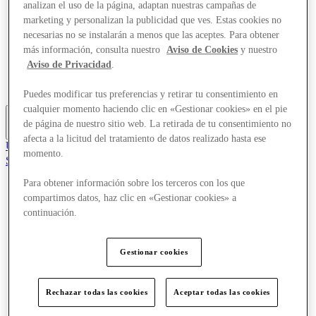
analizan el uso de la página, adaptan nuestras campañas de
Ofertas
marketing y personalizan la publicidad que ves. Estas cookies no
Planifica tu visita
necesarias no se instalarán a menos que las aceptes. Para obtener
Servicios
¿Qué pasa?
más información, consulta nuestro
Aviso de Cookies
y nuestro
Comer y beber
Aviso de Privacidad
.
Tarjetas regalo
Guía de destinos
Puedes modificar tus preferencias y retirar tu consentimiento en
cualquier momento haciendo clic en «Gestionar cookies» en el pie
de página de nuestro sitio web. La retirada de tu consentimiento no
Más
afecta a la licitud del tratamiento de datos realizado hasta ese
Únete al Club
momento.
Salvado
es
Para obtener información sobre los terceros con los que
Tiendas
compartimos datos, haz clic en «Gestionar cookies» a
Ofertas
continuación.
Planifica tu visita
Servicios
¿Qué pasa?
Gestionar cookies
Comer y beber
Tarjetas regalo
Guía de destinos
Rechazar todas las cookies
Aceptar todas las cookies