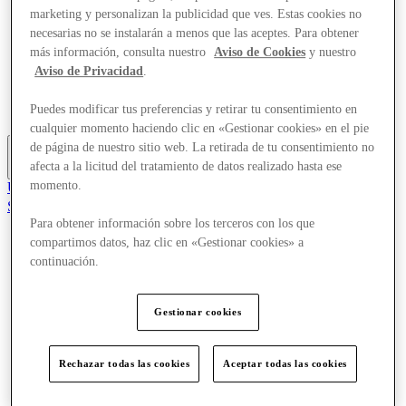
Ofertas
marketing y personalizan la publicidad que ves. Estas cookies no
Planifica tu visita
necesarias no se instalarán a menos que las aceptes. Para obtener
Servicios
más información, consulta nuestro
Aviso de Cookies
y nuestro
¿Qué pasa?
Aviso de Privacidad
.
Comer y beber
Tarjetas regalo
Puedes modificar tus preferencias y retirar tu consentimiento en
Guía de destinos
cualquier momento haciendo clic en «Gestionar cookies» en el pie
de página de nuestro sitio web. La retirada de tu consentimiento no
afecta a la licitud del tratamiento de datos realizado hasta ese
Más
momento.
Únete al Club
Salvado
es
Para obtener información sobre los terceros con los que
compartimos datos, haz clic en «Gestionar cookies» a
Tiendas
continuación.
Ofertas
Planifica tu visita
Servicios
Gestionar cookies
¿Qué pasa?
Comer y beber
Tarjetas regalo
Rechazar todas las cookies
Aceptar todas las cookies
Guía de destinos