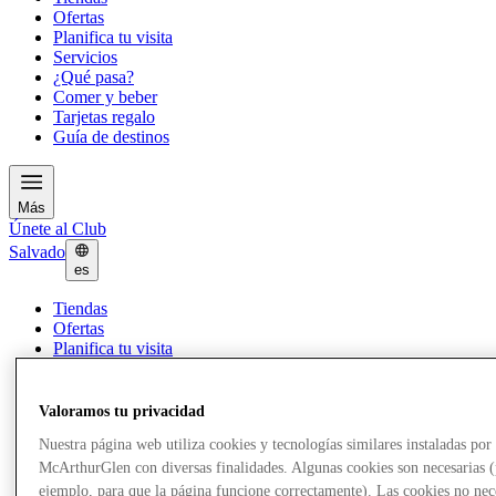
Ofertas
Planifica tu visita
Servicios
¿Qué pasa?
Comer y beber
Tarjetas regalo
Guía de destinos
Más
Únete al Club
Salvado
es
Tiendas
Ofertas
Planifica tu visita
Servicios
¿Qué pasa?
Comer y beber
Valoramos tu privacidad
Tarjetas regalo
Nuestra página web utiliza cookies y tecnologías similares instaladas por
Guía de destinos
McArthurGlen con diversas finalidades. Algunas cookies son necesarias 
ejemplo, para que la página funcione correctamente). Las cookies no nec