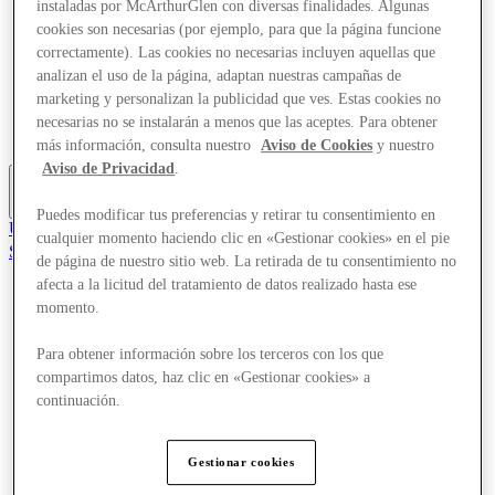
instaladas por McArthurGlen con diversas finalidades. Algunas
Ofertas
cookies son necesarias (por ejemplo, para que la página funcione
Planifica tu visita
correctamente). Las cookies no necesarias incluyen aquellas que
Servicios
¿Qué pasa?
analizan el uso de la página, adaptan nuestras campañas de
Comer y beber
marketing y personalizan la publicidad que ves. Estas cookies no
Tarjetas regalo
necesarias no se instalarán a menos que las aceptes. Para obtener
Guía de destinos
más información, consulta nuestro
Aviso de Cookies
y nuestro
Aviso de Privacidad
.
Más
Puedes modificar tus preferencias y retirar tu consentimiento en
Únete al Club
cualquier momento haciendo clic en «Gestionar cookies» en el pie
Salvado
de página de nuestro sitio web. La retirada de tu consentimiento no
es
afecta a la licitud del tratamiento de datos realizado hasta ese
Tiendas
momento.
Ofertas
Planifica tu visita
Para obtener información sobre los terceros con los que
Servicios
compartimos datos, haz clic en «Gestionar cookies» a
¿Qué pasa?
continuación.
Comer y beber
Tarjetas regalo
Guía de destinos
Gestionar cookies