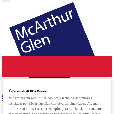
Valoramos tu privacidad
Serravalle
Designer Outlet
Nuestra página web utiliza cookies y tecnologías similares
Search input
instaladas por McArthurGlen con diversas finalidades. Algunas
cookies son necesarias (por ejemplo, para que la página funcione
Tiendas