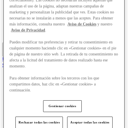
correctamente). Las cookies no necesarias incluyen aquellas que
Ofertas
analizan el uso de la página, adaptan nuestras campañas de
Planifica tu visita
marketing y personalizan la publicidad que ves. Estas cookies no
Servicios
necesarias no se instalarán a menos que las aceptes. Para obtener
¿Qué pasa?
más información, consulta nuestro
Aviso de Cookies
y nuestro
Comer y beber
Tarjetas regalo
Aviso de Privacidad
.
Guía de destinos
Puedes modificar tus preferencias y retirar tu consentimiento en
cualquier momento haciendo clic en «Gestionar cookies» en el pie
Más
de página de nuestro sitio web. La retirada de tu consentimiento no
Únete al Club
afecta a la licitud del tratamiento de datos realizado hasta ese
Salvado
momento.
es
Para obtener información sobre los terceros con los que
Tiendas
compartimos datos, haz clic en «Gestionar cookies» a
Ofertas
Planifica tu visita
continuación.
Servicios
¿Qué pasa?
Comer y beber
Gestionar cookies
Tarjetas regalo
Guía de destinos
Rechazar todas las cookies
Aceptar todas las cookies