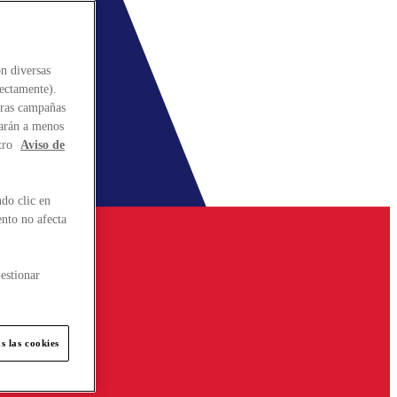
n diversas
rectamente).
stras campañas
larán a menos
tro
Aviso de
do clic en
ento no afecta
estionar
s las cookies