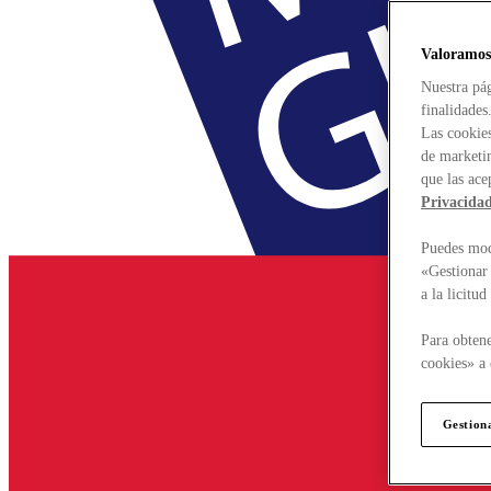
Valoramos
Nuestra pág
finalidades
Las cookies
de marketin
que las ace
Privacida
Puedes modi
«Gestionar 
a la licitu
Para obtene
cookies» a 
Gestion