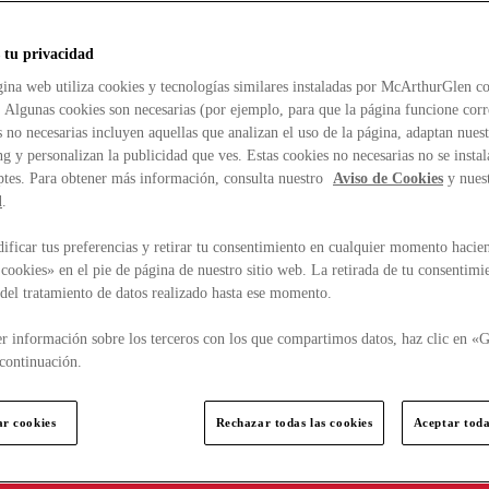
 tu privacidad
ina web utiliza cookies y tecnologías similares instaladas por McArthurGlen co
. Algunas cookies son necesarias (por ejemplo, para que la página funcione cor
 no necesarias incluyen aquellas que analizan el uso de la página, adaptan nue
g y personalizan la publicidad que ves. Estas cookies no necesarias no se insta
ptes. Para obtener más información, consulta nuestro
Aviso de Cookies
y nues
d
.
ficar tus preferencias y retirar tu consentimiento en cualquier momento hacien
cookies» en el pie de página de nuestro sitio web. La retirada de tu consentimi
d del tratamiento de datos realizado hasta ese momento.
r información sobre los terceros con los que compartimos datos, haz clic en «G
continuación.
ar cookies
Rechazar todas las cookies
Aceptar toda