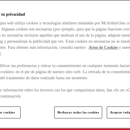
 tu privacidad
ina web utiliza cookies y tecnologías similares instaladas por McArthurGlen co
. Algunas cookies son necesarias (por ejemplo, para que la página funcione cor
 no necesarias incluyen aquellas que analizan el uso de la página, adaptan nue
g y personalizan la publicidad que ves. Estas cookies no necesarias no se insta
ptes. Para obtener más información, consulta nuestro
Aviso de Cookies
y nues
d
.
ficar tus preferencias y retirar tu consentimiento en cualquier momento hacien
cookies» en el pie de página de nuestro sitio web. La retirada de tu consentimi
d del tratamiento de datos realizado hasta ese momento.
r información sobre los terceros con los que compartimos datos, haz clic en «G
continuación.
ar cookies
Rechazar todas las cookies
Aceptar toda