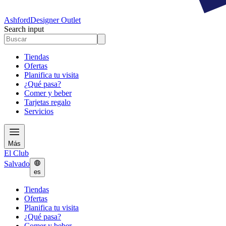
Ashford
Designer Outlet
Search input
Tiendas
Ofertas
Planifica tu visita
¿Qué pasa?
Comer y beber
Tarjetas regalo
Servicios
Más
El Club
Salvado
es
Tiendas
Ofertas
Planifica tu visita
¿Qué pasa?
Comer y beber