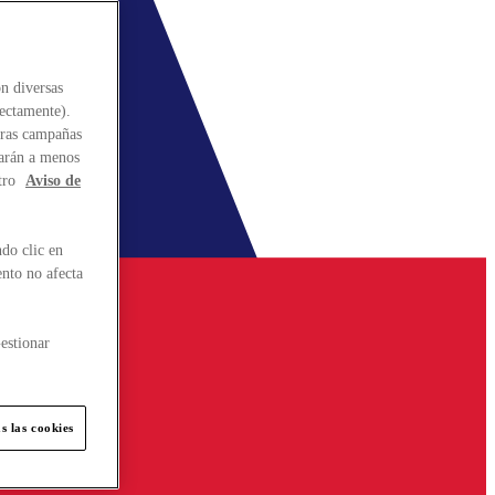
n diversas
rectamente).
stras campañas
larán a menos
tro
Aviso de
do clic en
ento no afecta
estionar
s las cookies