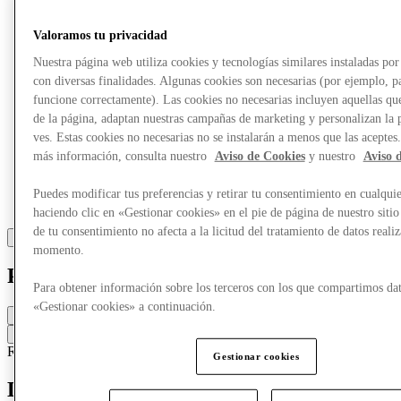
Valoramos tu privacidad
Nuestra página web utiliza cookies y tecnologías similares instaladas p
con diversas finalidades. Algunas cookies son necesarias (por ejemplo, p
funcione correctamente). Las cookies no necesarias incluyen aquellas que
de la página, adaptan nuestras campañas de marketing y personalizan la 
ves. Estas cookies no necesarias no se instalarán a menos que las aceptes
más información, consulta nuestro
Aviso de Cookies
y nuestro
Aviso 
Puedes modificar tus preferencias y retirar tu consentimiento en cualqu
haciendo clic en «Gestionar cookies» en el pie de página de nuestro sitio
de tu consentimiento no afecta a la licitud del tratamiento de datos reali
momento.
Puma
Para obtener información sobre los terceros con los que compartimos dat
«Gestionar cookies» a continuación.
Cerrado
Contacta con la tienda
Ropa
Calzado
Ropa deportiva
Gestionar cookies
Descubre PUMA