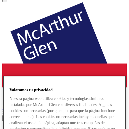
Valoramos tu privacidad
Nuestra página web utiliza cookies y tecnologías similares
instaladas por McArthurGlen con diversas finalidades. Algunas
York
Designer Outlet
cookies son necesarias (por ejemplo, para que la página funcione
Search input
correctamente). Las cookies no necesarias incluyen aquellas que
analizan el uso de la página, adaptan nuestras campañas de
Tiendas
marketing y personalizan la publicidad que ves. Estas cookies no