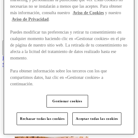
Ofertas
necesarias no se instalarán a menos que las aceptes. Para obtener
Planifica tu visita
más información, consulta nuestro
Aviso de Cookies
y nuestro
¿Qué pasa?
Aviso de Privacidad
.
Comer y beber
Tarjetas regalo
Servicios
Puedes modificar tus preferencias y retirar tu consentimiento en
cualquier momento haciendo clic en «Gestionar cookies» en el pie
de página de nuestro sitio web. La retirada de tu consentimiento no
afecta a la licitud del tratamiento de datos realizado hasta ese
Más
El Club
momento.
Salvado
es
Para obtener información sobre los terceros con los que
compartimos datos, haz clic en «Gestionar cookies» a
Tiendas
continuación.
Ofertas
Planifica tu visita
¿Qué pasa?
Gestionar cookies
Comer y beber
Tarjetas regalo
Servicios
Rechazar todas las cookies
Aceptar todas las cookies
Más