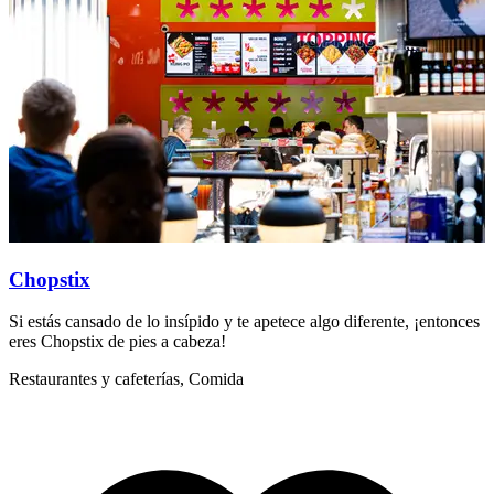
Chopstix
Si estás cansado de lo insípido y te apetece algo diferente, ¡entonces
L
eres Chopstix de pies a cabeza!
e
Restaurantes y cafeterías, Comida
R