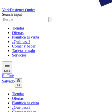
York
Designer Outlet
Search input
Tiendas
Ofertas
Planifica tu visita
¿Qué pasa?
Comer y beber
Tarjetas regalo
Servicios
Más
El Club
Salvado
es
Tiendas
Ofertas
Planifica tu visita
¿Qué pasa?
Comer y beber