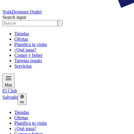
York
Designer Outlet
Search input
Tiendas
Ofertas
Planifica tu visita
¿Qué pasa?
Comer y beber
Tarjetas regalo
Servicios
Más
El Club
Salvado
es
Tiendas
Ofertas
Planifica tu visita
¿Qué pasa?
Comer y beber