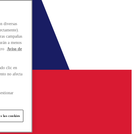
n diversas
rectamente).
stras campañas
larán a menos
tro
Aviso de
do clic en
ento no afecta
estionar
s las cookies