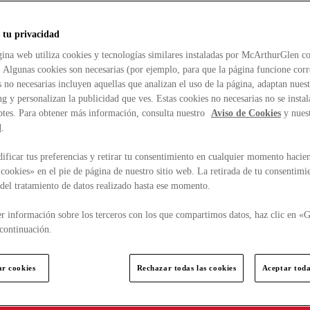
 tu privacidad
ina web utiliza cookies y tecnologías similares instaladas por McArthurGlen co
. Algunas cookies son necesarias (por ejemplo, para que la página funcione cor
 no necesarias incluyen aquellas que analizan el uso de la página, adaptan nue
g y personalizan la publicidad que ves. Estas cookies no necesarias no se insta
ptes. Para obtener más información, consulta nuestro
Aviso de Cookies
y nues
d
.
ficar tus preferencias y retirar tu consentimiento en cualquier momento hacien
cookies» en el pie de página de nuestro sitio web. La retirada de tu consentimi
d del tratamiento de datos realizado hasta ese momento.
r información sobre los terceros con los que compartimos datos, haz clic en «G
continuación.
ar cookies
Rechazar todas las cookies
Aceptar toda