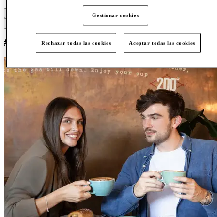
#
a
b
c
d
e
f
g
h
i
j
k
l
m
n
o
p
q
r
Gestionar cookies
s
t
u
v
w
x
y
z
#
Rechazar todas las cookies
Aceptar todas las cookies