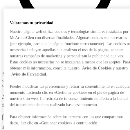
Valoramos tu privacidad
Nuestra página web utiliza cookies y tecnologías similares instaladas por
McArthurGlen con diversas finalidades. Algunas cookies son necesarias
(por ejemplo, para que la página funcione correctamente). Las cookies n
necesarias incluyen aquellas que analizan el uso de la página, adaptan
nuestras campañas de marketing y personalizan la publicidad que ves.
Estas cookies no necesarias no se instalarán a menos que las aceptes. Par
obtener más información, consulta nuestro
Aviso de Cookies
y nuestro
Slide 1 of 3
Aviso de Privacidad
.
Puedes modificar tus preferencias y retirar tu consentimiento en cualquie
momento haciendo clic en «Gestionar cookies» en el pie de página de
Savour
delicious flavours and relax in
nuestro sitio web. La retirada de tu consentimiento no afecta a la licitud
style
del tratamiento de datos realizado hasta ese momento.
Para obtener información sobre los terceros con los que compartimos
Filter by categories
datos, haz clic en «Gestionar cookies» a continuación.
Jump to section