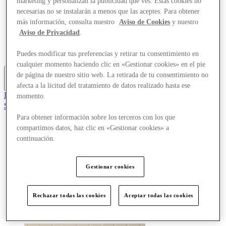
marketing y personalizan la publicidad que ves. Estas cookies no
Ofertas
necesarias no se instalarán a menos que las aceptes. Para obtener
Planifica tu visita
más información, consulta nuestro
Aviso de Cookies
y nuestro
¿Qué pasa?
Aviso de Privacidad
.
Comer y beber
Tarjetas regalo
Servicios
Puedes modificar tus preferencias y retirar tu consentimiento en
cualquier momento haciendo clic en «Gestionar cookies» en el pie
de página de nuestro sitio web. La retirada de tu consentimiento no
Más
afecta a la licitud del tratamiento de datos realizado hasta ese
El Club
momento.
Salvado
es
Para obtener información sobre los terceros con los que
compartimos datos, haz clic en «Gestionar cookies» a
Tiendas
continuación.
Ofertas
Planifica tu visita
¿Qué pasa?
Comer y beber
Gestionar cookies
Tarjetas regalo
Servicios
Rechazar todas las cookies
Aceptar todas las cookies
Más