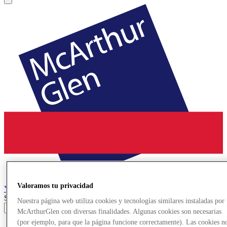
Valoramos tu privacidad
York
Designer Outlet
Search input
Nuestra página web utiliza cookies y tecnologías similares instaladas por
McArthurGlen con diversas finalidades. Algunas cookies son necesarias
(por ejemplo, para que la página funcione correctamente). Las cookies n
Tiendas