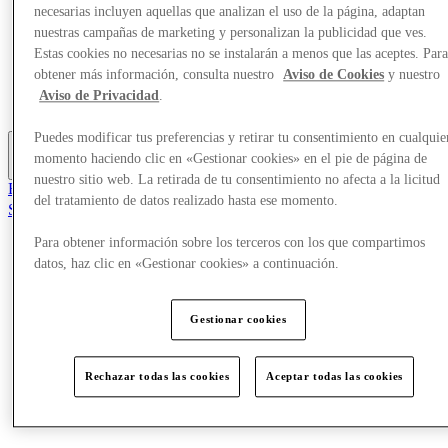
necesarias incluyen aquellas que analizan el uso de la página, adaptan
Ofertas
Planifica tu visita
nuestras campañas de marketing y personalizan la publicidad que ves.
¿Qué pasa?
Estas cookies no necesarias no se instalarán a menos que las aceptes. Par
Comer y beber
obtener más información, consulta nuestro
Aviso de Cookies
y nuestro
Tarjetas regalo
Aviso de Privacidad
.
Servicios
Puedes modificar tus preferencias y retirar tu consentimiento en cualquie
momento haciendo clic en «Gestionar cookies» en el pie de página de
Más
nuestro sitio web. La retirada de tu consentimiento no afecta a la licitud
El Club
del tratamiento de datos realizado hasta ese momento.
Salvado
es
Para obtener información sobre los terceros con los que compartimos
Tiendas
datos, haz clic en «Gestionar cookies» a continuación.
Ofertas
Planifica tu visita
¿Qué pasa?
Gestionar cookies
Comer y beber
Tarjetas regalo
Servicios
Rechazar todas las cookies
Aceptar todas las cookies
Más