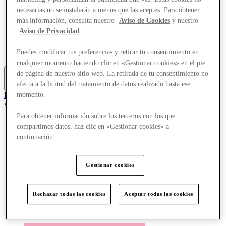
Ofertas
necesarias no se instalarán a menos que las aceptes. Para obtener
Planifica tu visita
más información, consulta nuestro
Aviso de Cookies
y nuestro
¿Qué pasa?
Aviso de Privacidad
.
Comer y beber
Tarjetas regalo
Puedes modificar tus preferencias y retirar tu consentimiento en
Servicios
cualquier momento haciendo clic en «Gestionar cookies» en el pie
de página de nuestro sitio web. La retirada de tu consentimiento no
afecta a la licitud del tratamiento de datos realizado hasta ese
Más
El Club
momento.
Salvado
es
Para obtener información sobre los terceros con los que
compartimos datos, haz clic en «Gestionar cookies» a
Tiendas
continuación.
Ofertas
Planifica tu visita
¿Qué pasa?
Gestionar cookies
Comer y beber
Tarjetas regalo
Servicios
Rechazar todas las cookies
Aceptar todas las cookies
Más