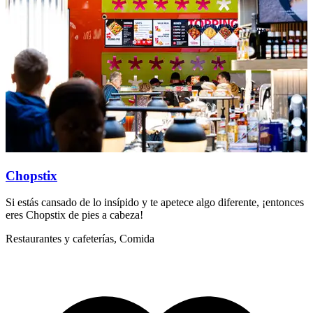
Chopstix
Si estás cansado de lo insípido y te apetece algo diferente, ¡entonces
L
eres Chopstix de pies a cabeza!
e
Restaurantes y cafeterías, Comida
R