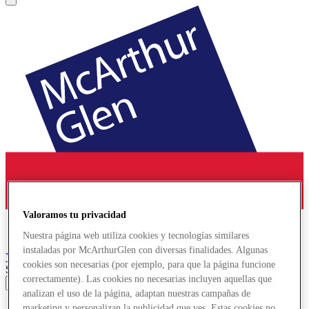
Valoramos tu privacidad
Nuestra página web utiliza cookies y tecnologías similares
instaladas por McArthurGlen con diversas finalidades. Algunas
York
Designer Outlet
cookies son necesarias (por ejemplo, para que la página funcione
Search input
correctamente). Las cookies no necesarias incluyen aquellas que
analizan el uso de la página, adaptan nuestras campañas de
Tiendas
marketing y personalizan la publicidad que ves. Estas cookies no