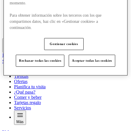
momento.
Ofertas
Planifica tu visita
¿Qué pasa?
Para obtener información sobre los terceros con los que
Comer y beber
compartimos datos, haz clic en «Gestionar cookies» a
Tarjetas regalo
continuación.
Servicios
Gestionar cookies
Más
El Club
Salvado
Rechazar todas las cookies
Aceptar todas las cookies
es
Tiendas
Ofertas
Planifica tu visita
¿Qué pasa?
Comer y beber
Tarjetas regalo
Servicios
Más