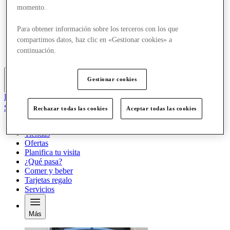
Ofertas
momento.
Planifica tu visita
¿Qué pasa?
Para obtener información sobre los terceros con los que
Comer y beber
compartimos datos, haz clic en «Gestionar cookies» a
Tarjetas regalo
continuación.
Servicios
Gestionar cookies
Más
El Club
Salvado
Rechazar todas las cookies
Aceptar todas las cookies
es
Tiendas
Ofertas
Planifica tu visita
¿Qué pasa?
Comer y beber
Tarjetas regalo
Servicios
Más