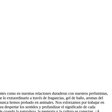
ientes como en nuestras relaciones duraderas con nuestros perfumistas,
 lo extraordinario a través de fragancias, gel de baño, aromas del
 y nunca hemos probado en animales. Nos esforzamos por trabajar en
a despertar los sentidos y profundizar el significado de cada
le cuando la naturaleza, la memoria y la cultura se conectan. ¿A