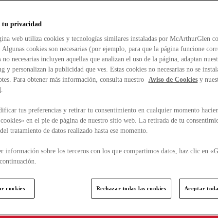
 tu privacidad
ina web utiliza cookies y tecnologías similares instaladas por McArthurGlen co
. Algunas cookies son necesarias (por ejemplo, para que la página funcione cor
 no necesarias incluyen aquellas que analizan el uso de la página, adaptan nue
g y personalizan la publicidad que ves. Estas cookies no necesarias no se insta
ptes. Para obtener más información, consulta nuestro
Aviso de Cookies
y nues
d
.
ficar tus preferencias y retirar tu consentimiento en cualquier momento hacien
cookies» en el pie de página de nuestro sitio web. La retirada de tu consentimi
d del tratamiento de datos realizado hasta ese momento.
r información sobre los terceros con los que compartimos datos, haz clic en «G
continuación.
ar cookies
Rechazar todas las cookies
Aceptar toda