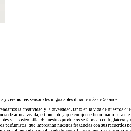
 y ceremonias sensoriales inigualables durante más de 50 años.
fendamos la creatividad y la diversidad, tanto en la vida de nuestros cl
ia de aroma vívida, estimulante y que enriquece lo ordinario para crear
ntes y la sostenibilidad; nuestros productos se fabrican en Inglaterra
s perfumistas, que impregnan nuestras fragancias con sus recuerdos par
oriales cobran vida, amplificando tu verdad y mostrando lo que es posib