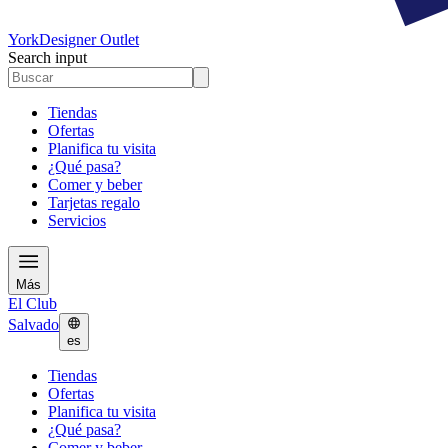
York
Designer Outlet
Search input
Tiendas
Ofertas
Planifica tu visita
¿Qué pasa?
Comer y beber
Tarjetas regalo
Servicios
Más
El Club
Salvado
es
Tiendas
Ofertas
Planifica tu visita
¿Qué pasa?
Comer y beber