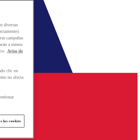
n diversas
rectamente).
stras campañas
larán a menos
tro
Aviso de
do clic en
ento no afecta
estionar
s las cookies