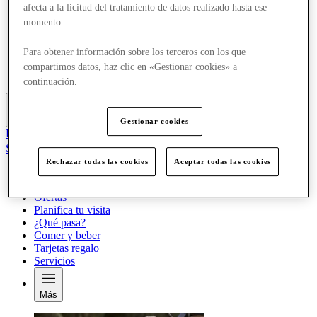
afecta a la licitud del tratamiento de datos realizado hasta ese
Ofertas
momento.
Planifica tu visita
¿Qué pasa?
Comer y beber
Para obtener información sobre los terceros con los que
Tarjetas regalo
compartimos datos, haz clic en «Gestionar cookies» a
Servicios
continuación.
Más
Gestionar cookies
El Club
Salvado
es
Rechazar todas las cookies
Aceptar todas las cookies
Tiendas
Ofertas
Planifica tu visita
¿Qué pasa?
Comer y beber
Tarjetas regalo
Servicios
Más