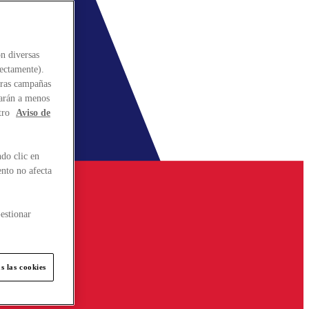
n diversas
rectamente).
stras campañas
larán a menos
tro
Aviso de
do clic en
ento no afecta
estionar
s las cookies