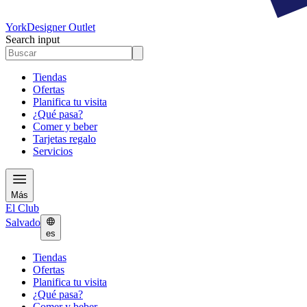
York
Designer Outlet
Search input
Tiendas
Ofertas
Planifica tu visita
¿Qué pasa?
Comer y beber
Tarjetas regalo
Servicios
Más
El Club
Salvado
es
Tiendas
Ofertas
Planifica tu visita
¿Qué pasa?
Comer y beber