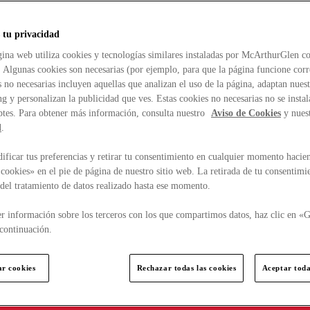
 tu privacidad
ina web utiliza cookies y tecnologías similares instaladas por McArthurGlen co
. Algunas cookies son necesarias (por ejemplo, para que la página funcione cor
 no necesarias incluyen aquellas que analizan el uso de la página, adaptan nue
g y personalizan la publicidad que ves. Estas cookies no necesarias no se insta
ptes. Para obtener más información, consulta nuestro
Aviso de Cookies
y nues
d
.
ficar tus preferencias y retirar tu consentimiento en cualquier momento hacien
cookies» en el pie de página de nuestro sitio web. La retirada de tu consentimi
d del tratamiento de datos realizado hasta ese momento.
r información sobre los terceros con los que compartimos datos, haz clic en «G
continuación.
ar cookies
Rechazar todas las cookies
Aceptar toda