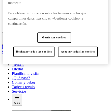
momento.
Ofertas
Planifica tu visita
¿Qué pasa?
Para obtener información sobre los terceros con los que
Comer y beber
compartimos datos, haz clic en «Gestionar cookies» a
Tarjetas regalo
continuación.
Servicios
Gestionar cookies
Más
El Club
Salvado
Rechazar todas las cookies
Aceptar todas las cookies
es
Tiendas
Ofertas
Planifica tu visita
¿Qué pasa?
Comer y beber
Tarjetas regalo
Servicios
Más