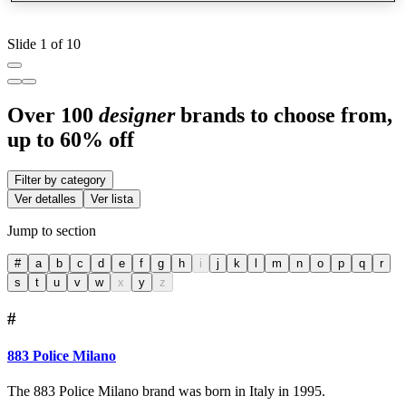
Slide 1 of 10
Over 100
designer
brands to choose from,
up to 60% off
Filter by category
Ver detalles
Ver lista
Jump to section
#
a
b
c
d
e
f
g
h
i
j
k
l
m
n
o
p
q
r
s
t
u
v
w
x
y
z
#
883 Police Milano
The 883 Police Milano brand was born in Italy in 1995.