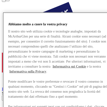
Abbiamo molto a cuore la vostra privacy
Il nostro sito web utilizza cookie e tecnologie analoghe, impostati da
McArthurGlen per una serie di finalità. Alcuni cookie sono necessari (ad
esempio, per consentire il corretto funzionamento del sito). I cookie non
necessari comprendono quelli che analizzano l’utilizzo del sito,
personalizzano le nostre campagne di marketing e personalizzano la
pubblicità che vi viene mostrata. Tali cookie non necessari non verranno
impostati a meno che voi non li accettiate. Per ulteriori informazioni, vi
invitiamo a consultare la nostra
Informativa sui Cookie
e la nostra
Informativa sulla Privacy
.
Potete modificare le vostre preferenze e revocare il vostro consenso in
qualsiasi momento, cliccando su “Gestisci i Cookie” nel piè di pagina del
Parndorf
Designer Outlet
nostro sito web. La revoca del consenso non pregiudica la liceità del
Search input
trattamento dei dati effettuato fino a quel momento.
Negozi
Per informazioni sui soggetti terzi con cui condividiamo i dati, cliccate