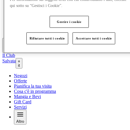
Offerte
qui sotto su “Gestisci i Cookie”.
Pianifica la tua visita
Cosa c'è in programma
Mangia e Bevi
Gestire i cookie
Gift Card
Servizi
Rifiutare tutti i cookie
Accettare tutti i cookie
Altro
Il Club
Salvata
it
Negozi
Offerte
Pianifica la tua visita
Cosa c'è in programma
Mangia e Bevi
Gift Card
Servizi
Altro