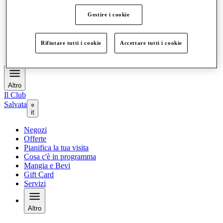
Offerte
Gestire i cookie
Pianifica la tua visita
Cosa c'è in programma
Mangia e Bevi
Gift Card
Rifiutare tutti i cookie
Accettare tutti i cookie
Servizi
Altro
Il Club
Salvata
it
Negozi
Offerte
Pianifica la tua visita
Cosa c'è in programma
Mangia e Bevi
Gift Card
Servizi
Altro