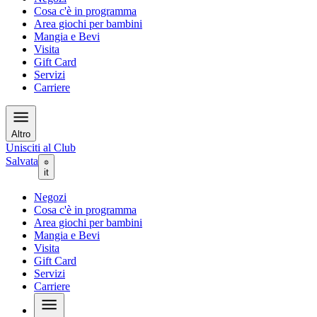
Cosa c'è in programma
Area giochi per bambini
Mangia e Bevi
Visita
Gift Card
Servizi
Carriere
Altro
Unisciti al Club
Salvata
it
Negozi
Cosa c'è in programma
Area giochi per bambini
Mangia e Bevi
Visita
Gift Card
Servizi
Carriere