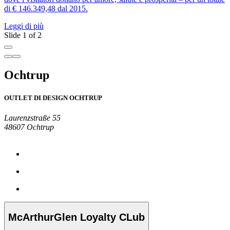
L
di € 146.349,48 dal 2015.
Leggi di più
Slide 1 of 2
Ochtrup
OUTLET DI DESIGN OCHTRUP
Laurenzstraße 55
48607 Ochtrup
McArthurGlen Loyalty CLub