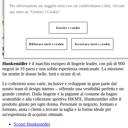
Per informazioni sui soggetti terzi con cui condividiamo i dati, cliccate
qui sotto su “Gestisci i Cookie”.
Gestire i cookie
Reopened:
Hunkemöller
Rifiutare tutti i cookie
Accettare tutti i cookie
Il nostro marchio Hunkemöller ora brilla con un nuovo design e
ti invita a riscoprirlo.
Hunkemöller
è il marchio europeo di lingerie leader, con più di 900
negozi in 19 paesi e una solida esperienza omnicanale. La missione:
far sentire le donne belle, forti e sicure di sé.
Le collezioni sono varie, inclusive e sviluppate in gran parte dal
nostro team di design interno – offrendo una vestibilità perfetta e un
grande comfort. Dalla lingerie e la pigiame al costume da bagno
sostenibile e alla collezione sportiva HKMX, Hunkemöller offre il
prodotto giusto per ogni donna. Personale in negozio, formato e
formato, aiuta i clienti a trovare la taglia e la forma ideale per
un'esperienza di acquisto ottimale.
Scopri Hunkemöller