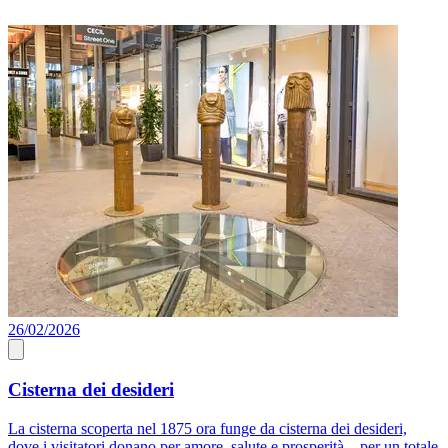
26/02/2026
0
Cisterna dei desideri
La cisterna scoperta nel 1875 ora funge da cisterna dei desideri,
D
dove i visitatori donano per amore, salute e prosperità – per un totale