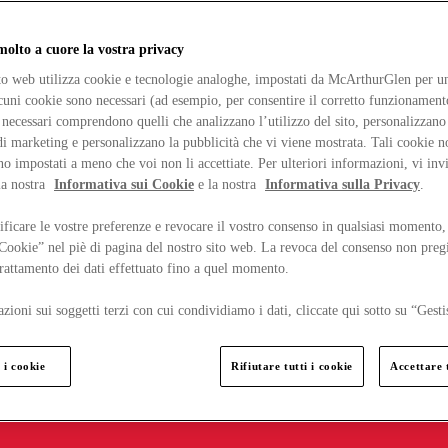
lto a cuore la vostra privacy
ito web utilizza cookie e tecnologie analoghe, impostati da McArthurGlen per un
lcuni cookie sono necessari (ad esempio, per consentire il corretto funzionamento
necessari comprendono quelli che analizzano l’utilizzo del sito, personalizzano 
 marketing e personalizzano la pubblicità che vi viene mostrata. Tali cookie n
o impostati a meno che voi non li accettiate. Per ulteriori informazioni, vi inv
la nostra
Informativa sui Cookie
e la nostra
Informativa sulla Privacy
.
ficare le vostre preferenze e revocare il vostro consenso in qualsiasi momento,
 Cookie” nel piè di pagina del nostro sito web. La revoca del consenso non preg
 trattamento dei dati effettuato fino a quel momento.
zioni sui soggetti terzi con cui condividiamo i dati, cliccate qui sotto su “Gesti
 i cookie
Rifiutare tutti i cookie
Accettare t