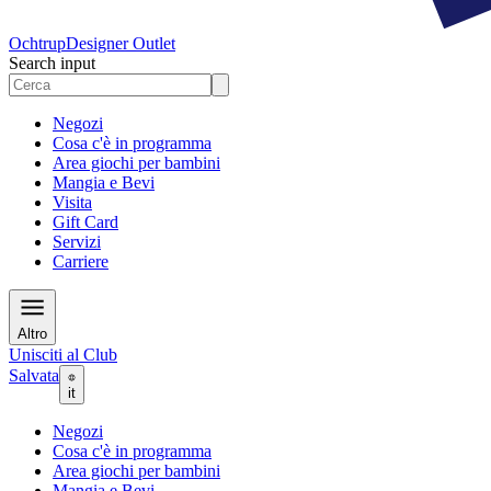
Ochtrup
Designer Outlet
Search input
Negozi
Cosa c'è in programma
Area giochi per bambini
Mangia e Bevi
Visita
Gift Card
Servizi
Carriere
Altro
Unisciti al Club
Salvata
it
Negozi
Cosa c'è in programma
Area giochi per bambini
Mangia e Bevi