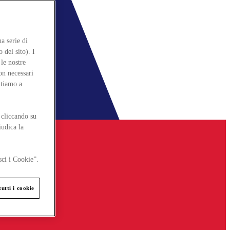
a serie di
 del sito). I
le nostre
on necessari
itiamo a
 cliccando su
iudica la
sci i Cookie”.
utti i cookie