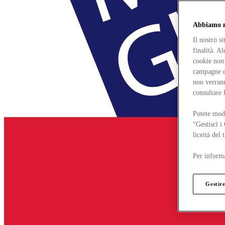
Abbiamo mo
Il nostro s
finalità. A
cookie non 
campagne di
non verrann
consultare 
Potete modi
“Gestisci i
liceità del
Per informa
Gestire