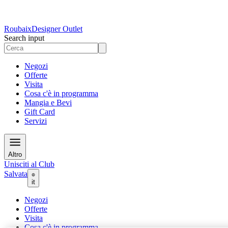
Roubaix
Designer Outlet
Search input
Negozi
Offerte
Visita
Cosa c'è in programma
Mangia e Bevi
Gift Card
Servizi
Altro
Unisciti al Club
Salvata
it
Negozi
Offerte
Visita
Cosa c'è in programma