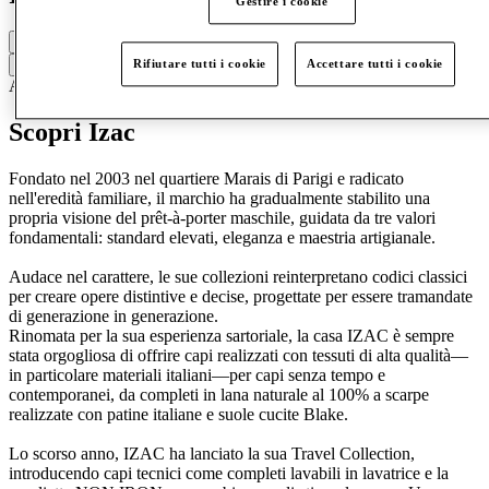
Gestire i cookie
Chiuso
Rifiutare tutti i cookie
Accettare tutti i cookie
Contatta la boutique
Accessori e borse
Abbigliamento
Scopri Izac
Fondato nel 2003 nel quartiere Marais di Parigi e radicato
nell'eredità familiare, il marchio ha gradualmente stabilito una
propria visione del prêt-à-porter maschile, guidata da tre valori
fondamentali: standard elevati, eleganza e maestria artigianale.
Audace nel carattere, le sue collezioni reinterpretano codici classici
per creare opere distintive e decise, progettate per essere tramandate
di generazione in generazione.
Rinomata per la sua esperienza sartoriale, la casa IZAC è sempre
stata orgogliosa di offrire capi realizzati con tessuti di alta qualità—
in particolare materiali italiani—per capi senza tempo e
contemporanei, da completi in lana naturale al 100% a scarpe
realizzate con patine italiane e suole cucite Blake.
Lo scorso anno, IZAC ha lanciato la sua Travel Collection,
introducendo capi tecnici come completi lavabili in lavatrice e la