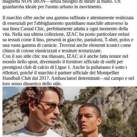
maglietta NON IRON—senza bisogno di stirare la mano. Un
guardaroba ideale per l'uomo urbano in movimento.
Il marchio offre anche una gamma raffinata e attentamente realizzata
di essenziali per l'abbigliamento quotidiano maschile attraverso la
sua linea Casual Chic, perfettamente adatta a ogni momento della
vita. Nella sua ultima collezione, IZAC ha posto particolare enfasi
su tessuti come il lino, presenti in giacche, pantaloni, T-shirt, polos e
una vasta gamma di camicie. Troverai anche elementi iconici come
chinos di cotone elasticizzati e tessiture texturizzate.
Con il suo stile chic ma rilassato, IZAC si è anche fatta notare nel
mondo dello sport, diventando il fornitore ufficiale di outfit per
prestigiosi club di calcio di Ligue 1. Anche la pallamano è sotto i
riflettori, poiché il marchio è partner ufficiale del Montpellier
Handball Club dal 2017. Ambasciatori determinati—sul campo e nel
loro senso dinamico dello stile.