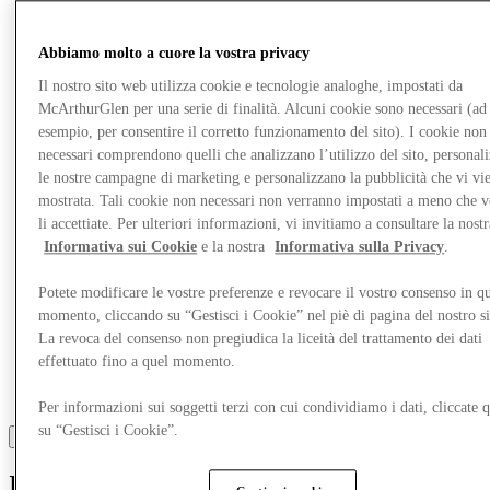
Mangia e Bevi
Gift Card
Abbiamo molto a cuore la vostra privacy
Servizi
Il nostro sito web utilizza cookie e tecnologie analoghe, impostati da
McArthurGlen per una serie di finalità. Alcuni cookie sono necessari (ad
Altro
esempio, per consentire il corretto funzionamento del sito). I cookie non
necessari comprendono quelli che analizzano l’utilizzo del sito, personal
le nostre campagne di marketing e personalizzano la pubblicità che vi vi
mostrata. Tali cookie non necessari non verranno impostati a meno che 
li accettiate. Per ulteriori informazioni, vi invitiamo a consultare la nostr
Informativa sui Cookie
e la nostra
Informativa sulla Privacy
.
Potete modificare le vostre preferenze e revocare il vostro consenso in qu
momento, cliccando su “Gestisci i Cookie” nel piè di pagina del nostro s
La revoca del consenso non pregiudica la liceità del trattamento dei dati
effettuato fino a quel momento.
Per informazioni sui soggetti terzi con cui condividiamo i dati, cliccate q
su “Gestisci i Cookie”.
Izac