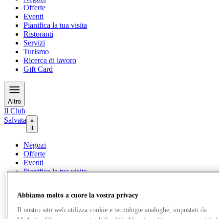
Offerte
Eventi
Pianifica la tua visita
Ristoranti
Servizi
Turismo
Ricerca di lavoro
Gift Card
Altro
Il Club
Salvata
it
Negozi
Offerte
Eventi
Pianifica la tua visita
Ristoranti
Servizi
Abbiamo molto a cuore la vostra privacy
Turismo
Ricerca di lavoro
Il nostro sito web utilizza cookie e tecnologie analoghe, impostati da
Gift Card