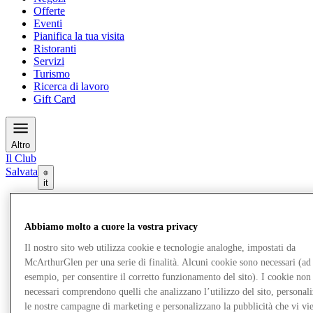
Offerte
Eventi
Pianifica la tua visita
Ristoranti
Servizi
Turismo
Ricerca di lavoro
Gift Card
Altro
Il Club
Salvata
it
Negozi
Offerte
Abbiamo molto a cuore la vostra privacy
Eventi
Pianifica la tua visita
Il nostro sito web utilizza cookie e tecnologie analoghe, impostati da
Ristoranti
McArthurGlen per una serie di finalità. Alcuni cookie sono necessari (ad
Servizi
esempio, per consentire il corretto funzionamento del sito). I cookie non
Turismo
necessari comprendono quelli che analizzano l’utilizzo del sito, personal
Ricerca di lavoro
le nostre campagne di marketing e personalizzano la pubblicità che vi vi
Gift Card