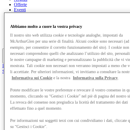
Offerte
Eventi
Pianifica la tua visita
Ristoranti
Servizi
Abbiamo molto a cuore la vostra privacy
Turismo
Ricerca di lavoro
Il nostro sito web utilizza cookie e tecnologie analoghe, impostati da
Gift Card
McArthurGlen per una serie di finalità. Alcuni cookie sono necessari (ad
esempio, per consentire il corretto funzionamento del sito). I cookie non
necessari comprendono quelli che analizzano l’utilizzo del sito, personal
le nostre campagne di marketing e personalizzano la pubblicità che vi vi
Altro
Il Club
mostrata. Tali cookie non necessari non verranno impostati a meno che 
Salvata
li accettiate. Per ulteriori informazioni, vi invitiamo a consultare la nostr
it
Informativa sui Cookie
e la nostra
Informativa sulla Privacy
.
Negozi
Potete modificare le vostre preferenze e revocare il vostro consenso in qu
Offerte
Eventi
momento, cliccando su “Gestisci i Cookie” nel piè di pagina del nostro s
Pianifica la tua visita
La revoca del consenso non pregiudica la liceità del trattamento dei dati
Ristoranti
effettuato fino a quel momento.
Servizi
Turismo
Per informazioni sui soggetti terzi con cui condividiamo i dati, cliccate q
Ricerca di lavoro
su “Gestisci i Cookie”.
Gift Card