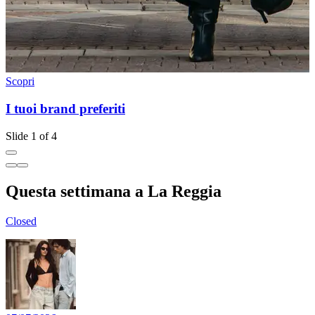
Scopri
S
I tuoi brand preferiti
Slide 1 of 4
Questa settimana a La Reggia
Closed