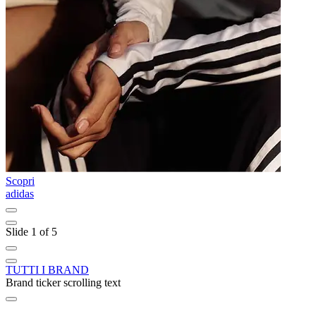
Scopri
S
adidas
C
Slide 1 of 5
TUTTI I BRAND
Brand ticker scrolling text