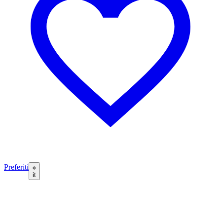
Preferiti
it