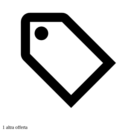
1 altra offerta
1