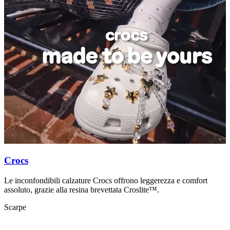
Crocs
Le inconfondibili calzature Crocs offrono leggerezza e comfort
C
assoluto, grazie alla resina brevettata Croslite™.
i
Scarpe
S