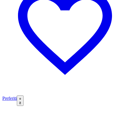
Preferiti
it