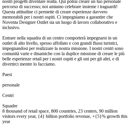
nostri progetti diventare realtà. Qui potrai creare un tuo personale
percorso di successo; noi amiamo celebrare insieme i traguardi!
Questa attitudine ci permette di creare esperienze davvero
memorabili per i nostri ospiti. Ci impegniamo a garantire che
Noventa Designer Outlet
sia un luogo di lavoro collaborativo e
inclusivo.
Entrare nella squadra di un centro comporterà impegnarsi in un
outlet di alto livello, spesso affollato e con grandi flussi turistici,
impegnandosi per realizzare la nostra missione. I nostri centri sono
comunità varie e dinamiche con la duplice missione di creare le più
belle esperienze retail per i nostri ospiti e gli uni per gli altri, e di
divertirci mentre lo facciamo.
0
0
1
2
3
4
5
6
7
8
Paesi
0
0
1
2
3
4
5
6
7
8
0
0
1
2
3
4
5
6
7
8
9
0
0
0
1
2
3
4
5
6
7
8
9
0
personale
0
0
1
2
0
0
1
2
3
Centri
0
0
1
2
3
4
5
6
7
8
9
0
0
1
2
3
4
5
6
7
8
9
0
Squadre
8 thousand of retail space, 800 countries, 23 centers, 90 million
visitors every year, {4} billion portfolio revenue, +{5}% growth this
year