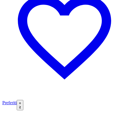
Preferiti
it