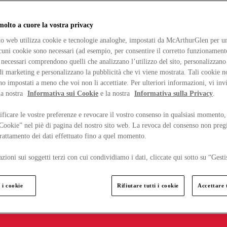
lto a cuore la vostra privacy
ito web utilizza cookie e tecnologie analoghe, impostati da McArthurGlen per un
lcuni cookie sono necessari (ad esempio, per consentire il corretto funzionamento
necessari comprendono quelli che analizzano l’utilizzo del sito, personalizzano 
 marketing e personalizzano la pubblicità che vi viene mostrata. Tali cookie n
o impostati a meno che voi non li accettiate. Per ulteriori informazioni, vi inv
la nostra
Informativa sui Cookie
e la nostra
Informativa sulla Privacy
.
ficare le vostre preferenze e revocare il vostro consenso in qualsiasi momento,
 Cookie” nel piè di pagina del nostro sito web. La revoca del consenso non preg
 trattamento dei dati effettuato fino a quel momento.
zioni sui soggetti terzi con cui condividiamo i dati, cliccate qui sotto su “Gesti
 i cookie
Rifiutare tutti i cookie
Accettare t