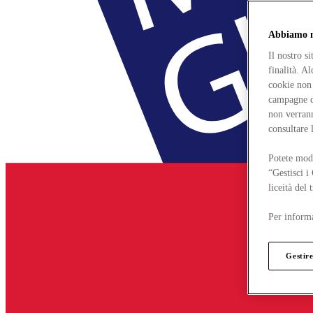
Abbiamo mo
Il nostro s
finalità. A
cookie non 
campagne di
non verrann
consultare 
Potete modi
“Gestisci i
liceità del
Per informa
Gestire