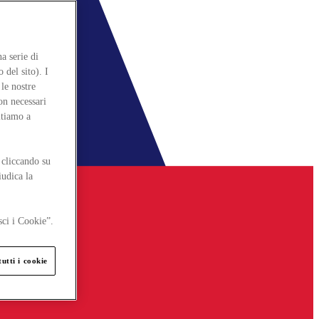
a serie di
 del sito). I
le nostre
on necessari
itiamo a
 cliccando su
iudica la
sci i Cookie”.
utti i cookie