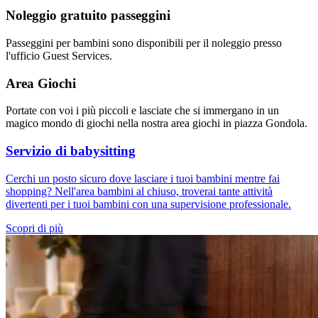
Noleggio gratuito passeggini
Passeggini per bambini sono disponibili per il noleggio presso
l'ufficio Guest Services.
Area Giochi
Portate con voi i più piccoli e lasciate che si immergano in un
magico mondo di giochi nella nostra area giochi in piazza Gondola.
Servizio di babysitting
Cerchi un posto sicuro dove lasciare i tuoi bambini mentre fai
shopping? Nell'area bambini al chiuso, troverai tante attività
divertenti per i tuoi bambini con una supervisione professionale.
Scopri di più