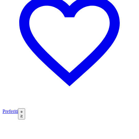
Preferiti
it