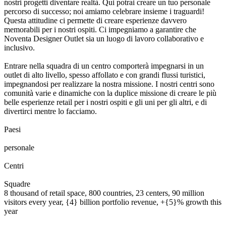
nostri progetti diventare realtà. Qui potrai creare un tuo personale
percorso di successo; noi amiamo celebrare insieme i traguardi!
Questa attitudine ci permette di creare esperienze davvero
memorabili per i nostri ospiti. Ci impegniamo a garantire che
Noventa Designer Outlet
sia un luogo di lavoro collaborativo e
inclusivo.
Entrare nella squadra di un centro comporterà impegnarsi in un
outlet di alto livello, spesso affollato e con grandi flussi turistici,
impegnandosi per realizzare la nostra missione. I nostri centri sono
comunità varie e dinamiche con la duplice missione di creare le più
belle esperienze retail per i nostri ospiti e gli uni per gli altri, e di
divertirci mentre lo facciamo.
0
0
1
2
3
4
5
6
7
8
Paesi
0
0
1
2
3
4
5
6
7
8
0
0
1
2
3
4
5
6
7
8
9
0
0
0
1
2
3
4
5
6
7
8
9
0
personale
0
0
1
2
0
0
1
2
3
Centri
0
0
1
2
3
4
5
6
7
8
9
0
0
1
2
3
4
5
6
7
8
9
0
Squadre
8 thousand of retail space, 800 countries, 23 centers, 90 million
visitors every year, {4} billion portfolio revenue, +{5}% growth this
year