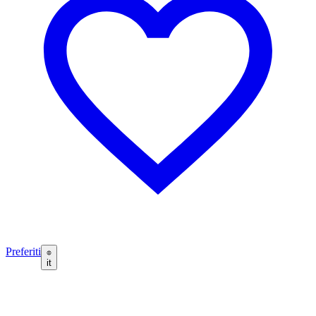
Preferiti
it