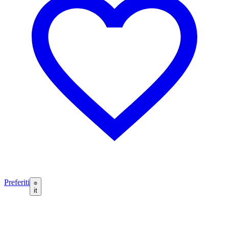
Preferiti
it