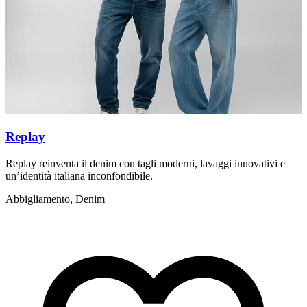
Replay
Replay reinventa il denim con tagli moderni, lavaggi innovativi e
L
un’identità italiana inconfondibile.
s
Abbigliamento, Denim
A