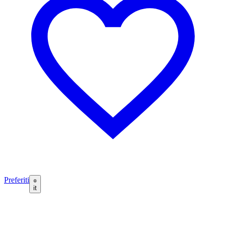
Preferiti
it