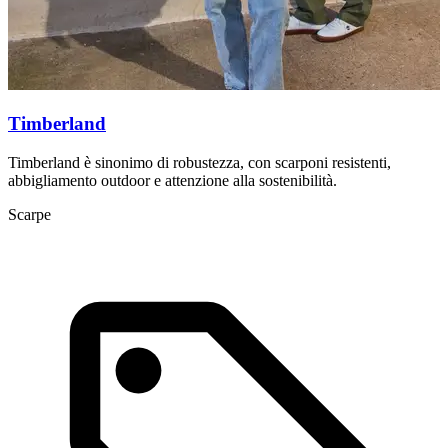
Timberland
Timberland è sinonimo di robustezza, con scarponi resistenti,
T
abbigliamento outdoor e attenzione alla sostenibilità.
a
Scarpe
L