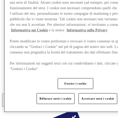
una serie di finalità. Alcuni cookie sono necessari (ad esempio, per consen
funzionamento del sito). I cookie non necessari comprendono quelli che
l’utilizzo del sito, personalizzano le nostre campagne di marketing e per
pubblicità che vi viene mostrata. Tali cookie non necessari non verrann
che voi non li accettiate. Per ulteriori informazioni, vi invitiamo a consu
Informativa sui Cookie
e la nostra
Informativa sulla Privacy
.
Potete modificare le vostre preferenze e revocare il vostro consenso in 
cliccando su “Gestisci i Cookie” nel piè di pagina del nostro sito web. L
consenso non pregiudica la liceità del trattamento dei dati effettuato fi
Per informazioni sui soggetti terzi con cui condividiamo i dati, cliccate q
Ristoranti
“Gestisci i Cookie”.
Gift Card
Personal Shopping
Servizi
Gestire i cookie
Destination Guide
Rifiutare tutti i cookie
Accettare tutti i cookie
Altro