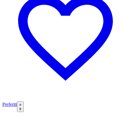
Preferiti
it