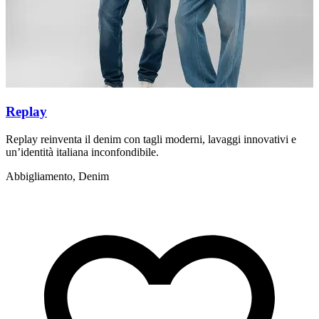
Replay
Replay reinventa il denim con tagli moderni, lavaggi innovativi e
L
un’identità italiana inconfondibile.
s
Abbigliamento, Denim
A