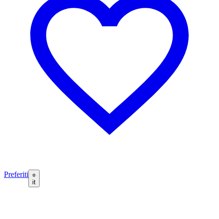
Preferiti
it