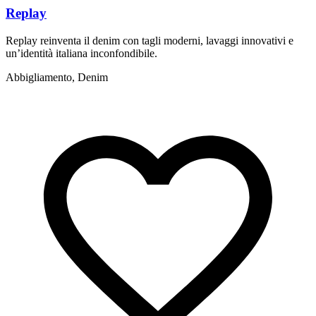
Replay
Replay reinventa il denim con tagli moderni, lavaggi innovativi e
L
un’identità italiana inconfondibile.
s
Abbigliamento, Denim
A