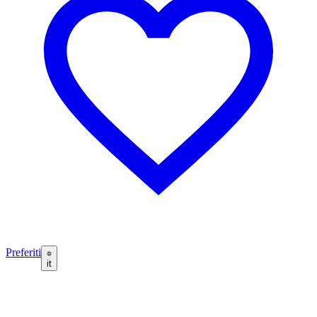
Preferiti
it