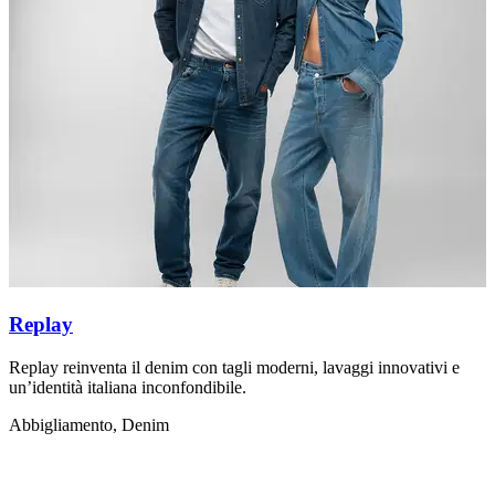
Replay
Replay reinventa il denim con tagli moderni, lavaggi innovativi e
L
un’identità italiana inconfondibile.
s
Abbigliamento, Denim
A