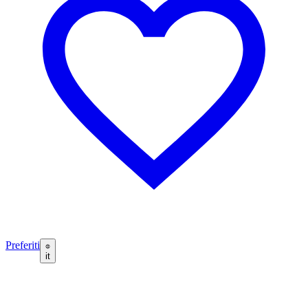
Preferiti
it