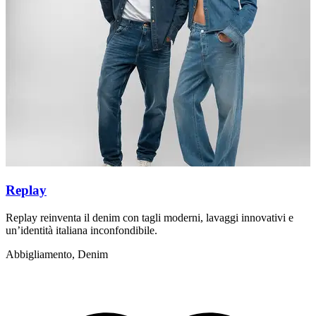
Replay
Replay reinventa il denim con tagli moderni, lavaggi innovativi e
L
un’identità italiana inconfondibile.
s
Abbigliamento, Denim
A