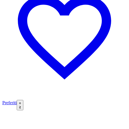
Preferiti
it