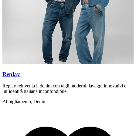
Replay
Replay reinventa il denim con tagli moderni, lavaggi innovativi e
L
un’identità italiana inconfondibile.
s
Abbigliamento, Denim
A