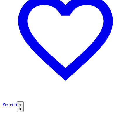
Preferiti
it