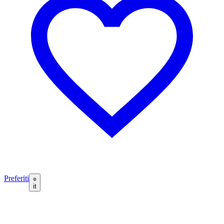
Preferiti
it