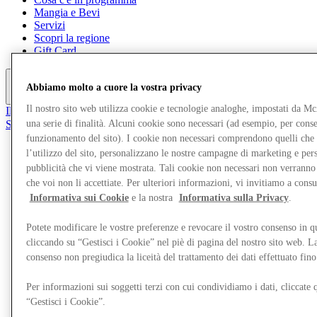
Mangia e Bevi
Servizi
Scopri la regione
Gift Card
Abbiamo molto a cuore la vostra privacy
Altro
Il nostro sito web utilizza cookie e tecnologie analoghe, impostati da M
Il Club
una serie di finalità. Alcuni cookie sono necessari (ad esempio, per consen
Salvata
it
funzionamento del sito). I cookie non necessari comprendono quelli che
l’utilizzo del sito, personalizzano le nostre campagne di marketing e per
Negozi
pubblicità che vi viene mostrata. Tali cookie non necessari non verrann
che voi non li accettiate. Per ulteriori informazioni, vi invitiamo a consu
Informativa sui Cookie
e la nostra
Informativa sulla Privacy
.
Potete modificare le vostre preferenze e revocare il vostro consenso in 
cliccando su “Gestisci i Cookie” nel piè di pagina del nostro sito web. L
consenso non pregiudica la liceità del trattamento dei dati effettuato fi
Per informazioni sui soggetti terzi con cui condividiamo i dati, cliccate q
“Gestisci i Cookie”.